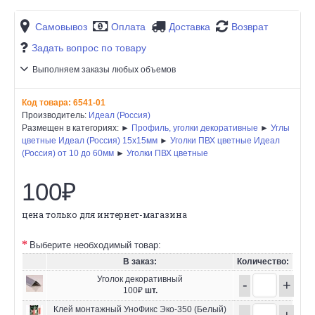
Самовывоз
Оплата
Доставка
Возврат
Задать вопрос по товару
Выполняем заказы любых объемов
Код товара:
6541-01
Производитель:
Идеал (Россия)
Размещен в категориях: ►
Профиль, уголки декоративные
►
Углы
цветные Идеал (Россия) 15х15мм
►
Уголки ПВХ цветные Идеал
(Россия) от 10 до 60мм
►
Уголки ПВХ цветные
100₽
цена только для интернет-магазина
Выберите необходимый товар:
В заказ:
Количество:
Уголок декоративный
-
+
100₽
шт.
Клей монтажный УноФикс Эко-350 (Белый)
-
+