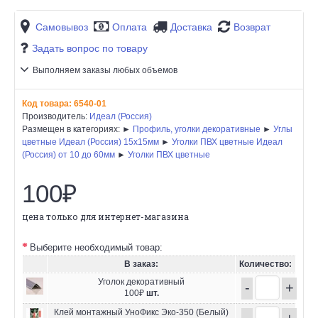
Самовывоз
Оплата
Доставка
Возврат
Задать вопрос по товару
Выполняем заказы любых объемов
Код товара:
6540-01
Производитель:
Идеал (Россия)
Размещен в категориях: ►
Профиль, уголки декоративные
►
Углы
цветные Идеал (Россия) 15х15мм
►
Уголки ПВХ цветные Идеал
(Россия) от 10 до 60мм
►
Уголки ПВХ цветные
100₽
цена только для интернет-магазина
Выберите необходимый товар:
В заказ:
Количество:
Уголок декоративный
-
+
100₽
шт.
Клей монтажный УноФикс Эко-350 (Белый)
-
+