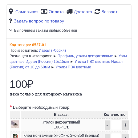
Самовывоз
Оплата
Доставка
Возврат
Задать вопрос по товару
Выполняем заказы любых объемов
Код товара:
6537-01
Производитель:
Идеал (Россия)
Размещен в категориях: ►
Профиль, уголки декоративные
►
Углы
цветные Идеал (Россия) 15х15мм
►
Уголки ПВХ цветные Идеал
(Россия) от 10 до 60мм
►
Уголки ПВХ цветные
100₽
цена только для интернет-магазина
Выберите необходимый товар:
В заказ:
Количество:
Уголок декоративный
-
+
100₽
шт.
Клей монтажный УноФикс Эко-350 (Белый)
-
+