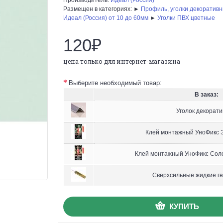
Размещен в категориях: ►
Профиль, уголки декоратив
Идеал (Россия) от 10 до 60мм
►
Уголки ПВХ цветные
120₽
цена только для интернет-магазина
Выберите необходимый товар:
В заказ:
Уголок декорат
Клей монтажный УноФикс Э
Клей монтажный УноФикс Соло
Сверхсильные жидкие гв
КУПИТЬ