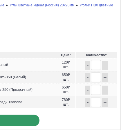
ные
►
Углы цветные Идеал (Россия) 20х20мм
►
Уголки ПВХ цветные
Цена:
Количество:
120₽
-
+
ивный
шт.
650₽
-
+
ко-350 (Белый)
шт.
650₽
-
+
-250 (Прозрачный)
шт.
780₽
-
+
озди Titebond
шт.