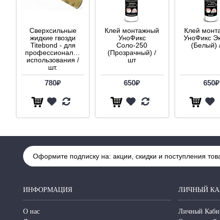
Сверхсильные
Клей монтажный
Клей монт
жидкие гвозди
УноФикс
УноФикс Э
Titebond - для
Соло-250
(Белый) 
профессионального
(Прозрачный) /
использования /
шт
шт.
780₽
650₽
650₽
Оформите подписку на: акции, скидки и поступления тов
ИНФОРМАЦИЯ
ЛИЧНЫЙ КА
О нас
Личный Каби