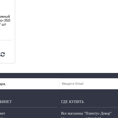
ажный
ко-350
/ шт
ара.
БИНЕТ
ГДЕ КУПИТЬ
нет
Все магазины "Плинтус-Декор"