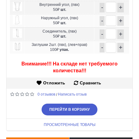
Внутренний угол, (пвх)
-
+
50₽
шт.
Наружный угол, (пвх)
-
+
50₽
шт.
Соединитель, (пвх)
-
+
50₽
шт.
Заглушки 2шт. (пвх), (лев+прав)
-
+
100₽
упак.
Внимание!!! На складе нет требуемого
количества!!!
Отложить
Сравнить
0 отзывов
Написать отзыв
/
ПЕРЕЙТИ В КОРЗИНУ
ПРОСМОТРЕННЫЕ ТОВАРЫ