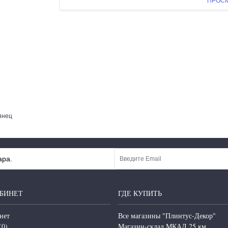
ПРОС
янец
ара.
БИНЕТ
ГДЕ КУПИТЬ
нет
Все магазины "Плинтус-Декор"
(
0
)
Магазин-склад МКАД 25 км.