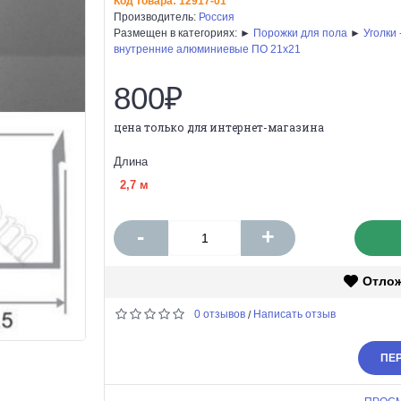
Код товара:
12917-01
Производитель:
Россия
Размещен в категориях: ►
Порожки для пола
►
Уголки
внутренние алюминиевые ПО 21х21
800₽
цена только для интернет-магазина
Длина
2,7 м
-
+
Отло
0 отзывов
Написать отзыв
/
ПЕР