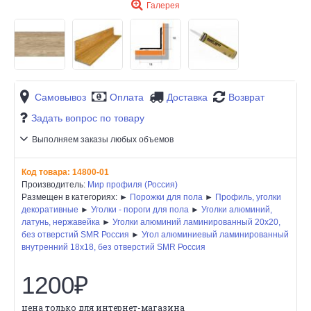
Галерея
Самовывоз
Оплата
Доставка
Возврат
Задать вопрос по товару
Выполняем заказы любых объемов
Код товара:
14800-01
Производитель:
Мир профиля (Россия)
Размещен в категориях: ►
Порожки для пола
►
Профиль, уголки
декоративные
►
Уголки - пороги для пола
►
Уголки алюминий,
латунь, нержавейка
►
Уголки алюминий ламинированный 20х20,
без отверстий SMR Россия
►
Угол алюминиевый ламинированный
внутренний 18х18, без отверстий SMR Россия
1200₽
цена только для интернет-магазина