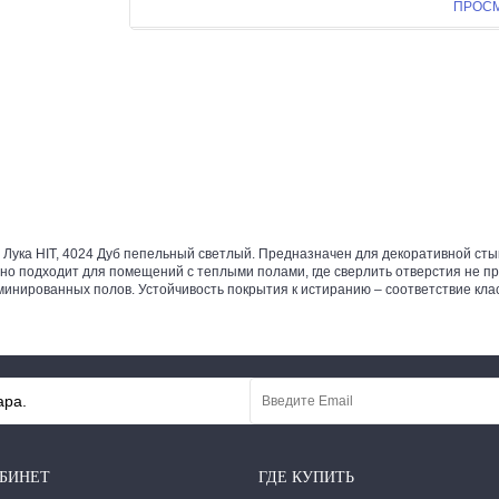
ПРОС
ука HIT, 4024 Дуб пепельный светлый. Предназначен для декоративной сты
ально подходит для помещений с теплыми полами, где сверлить отверстия не
минированных полов. Устойчивость покрытия к истиранию – соответствие кла
ара.
БИНЕТ
ГДЕ КУПИТЬ