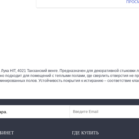
ПРОС
ука HIT, 4021 Танзанский венге. Предназначен для декоративной стыковки
ально подходит для помещений с теплыми полами, где сверлить отверстия не
минированных полов. Устойчивость покрытия к истиранию – соответствие кла
ара.
БИНЕТ
ГДЕ КУПИТЬ