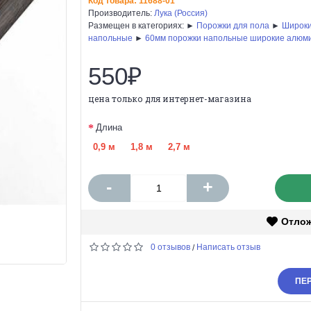
Код товара:
11688-01
Производитель:
Лука (Россия)
Размещен в категориях: ►
Порожки для пола
►
Широки
напольные
►
60мм порожки напольные широкие алюм
550₽
цена только для интернет-магазина
Длина
0,9 м
1,8 м
2,7 м
-
+
Отло
0 отзывов
Написать отзыв
/
ПЕР