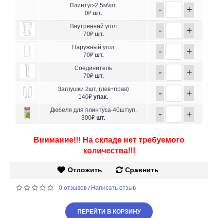
Плинтус-2,5м\шт.
-
+
0₽
шт.
Внутренний угол
-
+
70₽
шт.
Наружный угол
-
+
70₽
шт.
Соединитель
-
+
70₽
шт.
Заглушки 2шт. (лев+прав)
-
+
140₽
упак.
Дюбеля для плинтуса-40шт\уп.
-
+
300₽
шт.
Внимание!!! На складе нет требуемого
количества!!!
Отложить
Сравнить
0 отзывов
Написать отзыв
/
ПЕРЕЙТИ В КОРЗИНУ