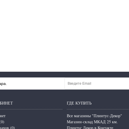
ара.
БИНЕТ
ГДЕ КУПИТЬ
нет
Все магазины "Плинтус-Декор"
(
0
)
Магазин-склад МКАД 25 км.
варов (
0
)
Плинтус Декор в Контакте