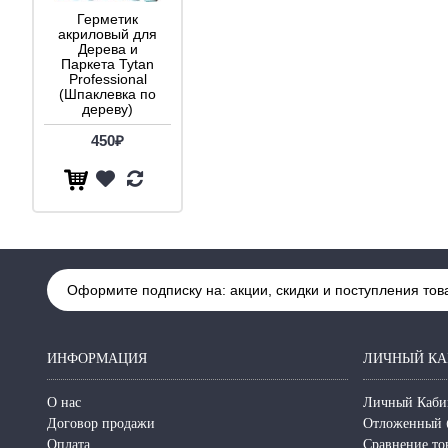
Герметик
акриловый для
Дерева и
Паркета Tytan
Professional
(Шпаклевка по
дереву)
450₽
Оформите подписку на: акции, скидки и поступления тов
ИНФОРМАЦИЯ
ЛИЧНЫЙ КА
О нас
Личный Каби
Договор продажи
Отложенный 
Оплата
Сравнение то