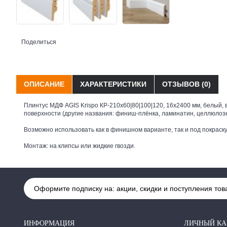
Поделиться
ОПИСАНИЕ
ХАРАКТЕРИСТИКИ
ОТЗЫВОВ (0)
Плинтус МДФ AGIS Krispo КР-210х60|80|100|120, 16х2400 мм, белый,
поверхности (другие названия: финиш-плёнка, ламинатин, целлюлозн
Возможно использовать как в финишном варианте, так и под покраску
Монтаж: на клипсы или жидкие гвозди.
Оформите подписку на: акции, скидки и поступления тов
ИНФОРМАЦИЯ
ЛИЧНЫЙ КА