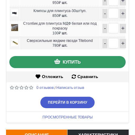
-
+
950₽
шт.
Клипсы для плинтуса-30шт\уп.
-
+
850₽
шт.
Столбик для плинтуса МДФ белая или под
-
+
покраску
100₽
шт.
Сверхсильные жидкие гвозди Titebond
-
+
780₽
шт.
КУПИТЬ
Отложить
Сравнить
0 отзывов
Написать отзыв
/
ПЕРЕЙТИ В КОРЗИНУ
ПРОСМОТРЕННЫЕ ТОВАРЫ
ОПИСАНИЕ
ХАРАКТЕРИСТИКИ