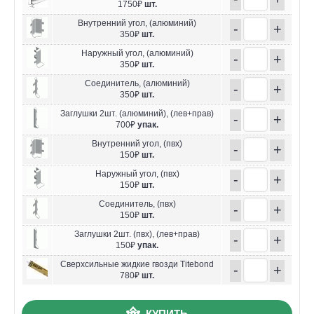
1750₽
шт.
Внутренний угол, (алюминий)
-
+
350₽
шт.
Наружный угол, (алюминий)
-
+
350₽
шт.
Соединитель, (алюминий)
-
+
350₽
шт.
Заглушки 2шт. (алюминий), (лев+прав)
-
+
700₽
упак.
Внутренний угол, (пвх)
-
+
150₽
шт.
Наружный угол, (пвх)
-
+
150₽
шт.
Соединитель, (пвх)
-
+
150₽
шт.
Заглушки 2шт. (пвх), (лев+прав)
-
+
150₽
упак.
Сверхсильные жидкие гвозди Titebond
-
+
780₽
шт.
КУПИТЬ