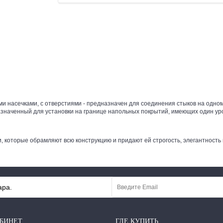
и насечками, с отверстиями - предназначен для соединения стыков на одном
азначенный для установки на границе напольных покрытий, имеющих один ур
 которые обрамляют всю конструкцию и придают ей строгость, элегантность
ара.
БИНЕТ
ГДЕ КУПИТЬ