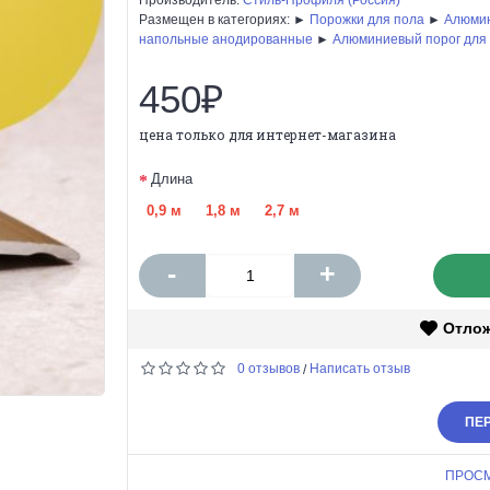
Размещен в категориях: ►
Порожки для пола
►
Алюмин
напольные анодированные
►
Алюминиевый порог для
450₽
цена только для интернет-магазина
Длина
0,9 м
1,8 м
2,7 м
-
+
Отло
0 отзывов
Написать отзыв
/
ПЕР
ПРОС