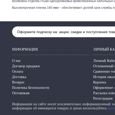
Возможна отделка стыка одноуровневых криволинейных напольных и
Высокопрочная пленка 180 мкм – обеспечивает долгий срок службы и
Оформите подписку на: акции, скидки и поступления тов
ИНФОРМАЦИЯ
ЛИЧНЫЙ КА
О нас
Личный Каби
Договор продажи
Отложенный 
Оплата
Сравнение то
Доставка
История зака
Возврат
Корзина
Политика Безопасности
Оформление з
Оптовикам
Рассылка нов
Регистрация
Информация на сайте носит исключительно информационный хар
информации об имеющихся товарах и ценах воспользуйтесь
конт