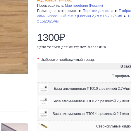
Код товара:
9441-01
Производитель:
Мир профиля (Россия)
Размещен в категориях: ►
Порожки для пола
►
Т-обра
ламинированный, SMR (Россия) 2,7м х 15|20|25 мм
►
Т
х 15|20|25мм
1300₽
цена только для интернет-магазина
Выберите необходимый товар:
В зака
T-профиль 
База алюминиевая ПТО10 с резинкой 2,7м\шт.
База алюминиевая ПТО12 с резинкой 2,7м\шт.
База алюминиевая ПТО14 с резинкой 2,7м\шт.
Сверхсильные жидкие