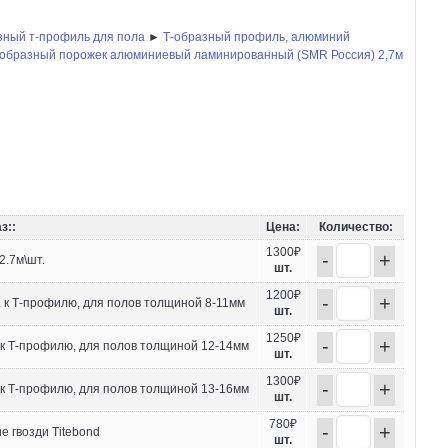
зный т-профиль для пола
►
Т-образный профиль, алюминий
-образный порожек алюминиевый ламинированный (SMR Россия) 2,7м
з::
Цена:
Количество:
1300₽
-
+
2.7м\шт.
шт.
1200₽
-
+
 к Т-профилю, для полов толщиной 8-11мм
шт.
1250₽
-
+
 к Т-профилю, для полов толщиной 12-14мм
шт.
1300₽
-
+
 к Т-профилю, для полов толщиной 13-16мм
шт.
780₽
-
+
 гвозди Titebond
шт.