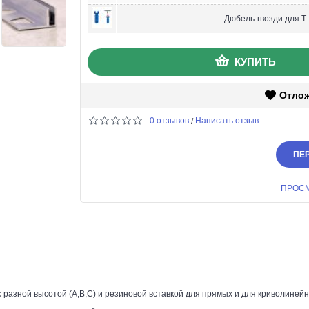
Дюбель-гвозди для Т
КУПИТЬ
Отло
0 отзывов
Написать отзыв
/
ПЕР
ПРОС
разной высотой (А,В,С) и резиновой вставкой для прямых и для криволиней