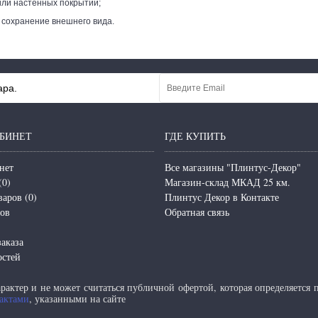
ли настенных покрытий;
 сохранение внешнего вида.
ара.
БИНЕТ
ГДЕ КУПИТЬ
нет
Все магазины "Плинтус-Декор"
(
0
)
Магазин-склад МКАД 25 км.
варов (
0
)
Плинтус Декор в Контакте
зов
Обратная связь
аказа
остей
актер и не может считаться публичной офертой, которая определяется
актами
, указанными на сайте