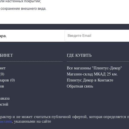
ли настенных покрытий;
 сохранение внешнего вида.
ара.
БИНЕТ
ГДЕ КУПИТЬ
нет
Все магазины "Плинтус-Декор"
(
0
)
Магазин-склад МКАД 25 км.
варов (
0
)
Плинтус Декор в Контакте
зов
Обратная связь
аказа
остей
актер и не может считаться публичной офертой, которая определяется
актами
, указанными на сайте