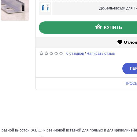
Дюбель-гвозди для Т
КУПИТЬ
Отло
0 отзывов
Написать отзыв
/
ПЕР
ПРОС
разной высотой (А,В,С) и резиновой вставкой для прямых и для криволиней