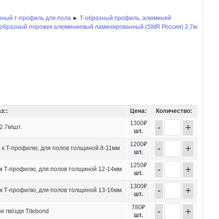
зный т-профиль для пола
►
Т-образный профиль, алюминий
-образный порожек алюминиевый ламинированный (SMR Россия) 2,7м
з::
Цена:
Количество:
1300₽
-
+
2.7м\шт.
шт.
1200₽
-
+
 к Т-профилю, для полов толщиной 8-11мм
шт.
1250₽
-
+
 к Т-профилю, для полов толщиной 12-14мм
шт.
1300₽
-
+
 к Т-профилю, для полов толщиной 13-16мм
шт.
780₽
-
+
 гвозди Titebond
шт.