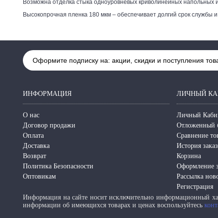
Возможна отделка стыка одноуровневых криволинейных напольных и
Высокопрочная пленка 180 мкм – обеспечивает долгий срок службы и
Оформите подписку на: акции, скидки и поступления тов
ИНФОРМАЦИЯ
ЛИЧНЫЙ КА
О нас
Личный Каби
Договор продажи
Отложенный 
Оплата
Сравнение то
Доставка
История зака
Возврат
Корзина
Политика Безопасности
Оформление з
Оптовикам
Рассылка нов
Регистрация
Информация на сайте носит исключительно информационный хар
информации об имеющихся товарах и ценах воспользуйтесь
конт