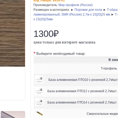
Код товара:
9430-01
Производитель:
Мир профиля (Россия)
Размещен в категориях: ►
Порожки для пола
►
Т-обра
ламинированный, SMR (Россия) 2,7м х 15|20|25 мм
►
Т
х 15|20|25мм
1300₽
цена только для интернет-магазина
Выберите необходимый товар:
В зака
T-профиль 
База алюминиевая ПТО10 с резинкой 2,7м\шт.
База алюминиевая ПТО12 с резинкой 2,7м\шт.
База алюминиевая ПТО14 с резинкой 2,7м\шт.
Сверхсильные жидкие