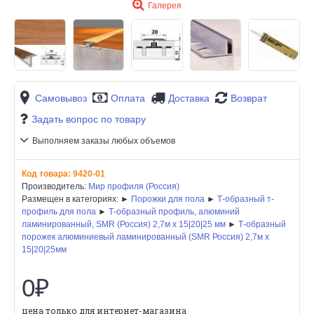
Галерея
Самовывоз
Оплата
Доставка
Возврат
Задать вопрос по товару
Выполняем заказы любых объемов
Код товара:
9420-01
Производитель:
Мир профиля (Россия)
Размещен в категориях: ►
Порожки для пола
►
Т-образный т-
профиль для пола
►
Т-образный профиль, алюминий
ламинированный, SMR (Россия) 2,7м х 15|20|25 мм
►
Т-образный
порожек алюминиевый ламинированный (SMR Россия) 2,7м х
15|20|25мм
0₽
цена только для интернет-магазина