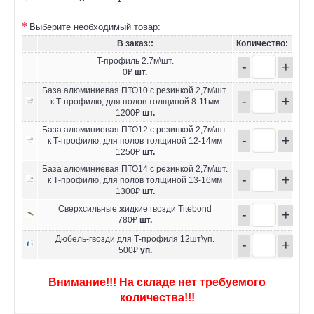
Выберите необходимый товар:
В заказ::
Количество:
T-профиль 2.7м\шт.
-
+
0₽
шт.
База алюминиевая ПТО10 с резинкой 2,7м\шт.
-
+
к Т-профилю, для полов толщиной 8-11мм
1200₽
шт.
База алюминиевая ПТО12 с резинкой 2,7м\шт.
-
+
к Т-профилю, для полов толщиной 12-14мм
1250₽
шт.
База алюминиевая ПТО14 с резинкой 2,7м\шт.
-
+
к Т-профилю, для полов толщиной 13-16мм
1300₽
шт.
Сверхсильные жидкие гвозди Titebond
-
+
780₽
шт.
Дюбель-гвозди для Т-профиля 12шт\уп.
-
+
500₽
уп.
Внимание!!! На складе нет требуемого
количества!!!