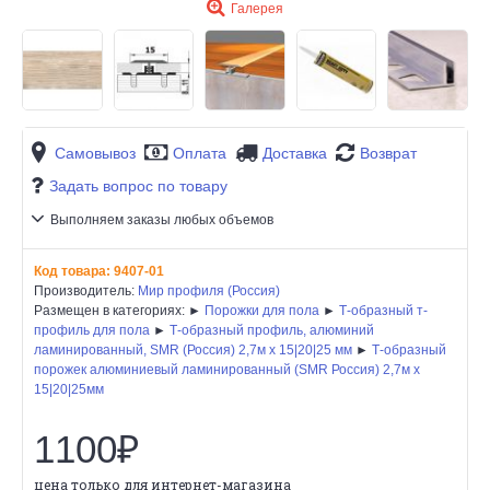
Галерея
Самовывоз
Оплата
Доставка
Возврат
Задать вопрос по товару
Выполняем заказы любых объемов
Код товара:
9407-01
Производитель:
Мир профиля (Россия)
Размещен в категориях: ►
Порожки для пола
►
Т-образный т-
профиль для пола
►
Т-образный профиль, алюминий
ламинированный, SMR (Россия) 2,7м х 15|20|25 мм
►
Т-образный
порожек алюминиевый ламинированный (SMR Россия) 2,7м х
15|20|25мм
1100₽
цена только для интернет-магазина