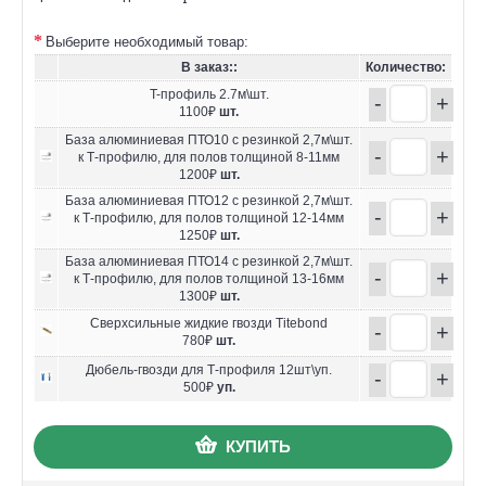
Выберите необходимый товар:
В заказ::
Количество:
T-профиль 2.7м\шт.
-
+
1100₽
шт.
База алюминиевая ПТО10 с резинкой 2,7м\шт.
-
+
к Т-профилю, для полов толщиной 8-11мм
1200₽
шт.
База алюминиевая ПТО12 с резинкой 2,7м\шт.
-
+
к Т-профилю, для полов толщиной 12-14мм
1250₽
шт.
База алюминиевая ПТО14 с резинкой 2,7м\шт.
-
+
к Т-профилю, для полов толщиной 13-16мм
1300₽
шт.
Сверхсильные жидкие гвозди Titebond
-
+
780₽
шт.
Дюбель-гвозди для Т-профиля 12шт\уп.
-
+
500₽
уп.
КУПИТЬ