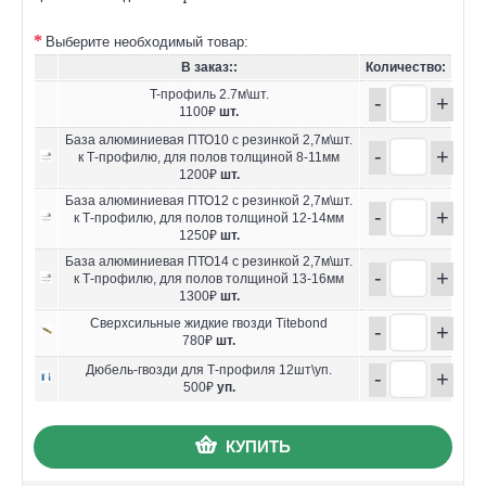
Выберите необходимый товар:
В заказ::
Количество:
T-профиль 2.7м\шт.
-
+
1100₽
шт.
База алюминиевая ПТО10 с резинкой 2,7м\шт.
-
+
к Т-профилю, для полов толщиной 8-11мм
1200₽
шт.
База алюминиевая ПТО12 с резинкой 2,7м\шт.
-
+
к Т-профилю, для полов толщиной 12-14мм
1250₽
шт.
База алюминиевая ПТО14 с резинкой 2,7м\шт.
-
+
к Т-профилю, для полов толщиной 13-16мм
1300₽
шт.
Сверхсильные жидкие гвозди Titebond
-
+
780₽
шт.
Дюбель-гвозди для Т-профиля 12шт\уп.
-
+
500₽
уп.
КУПИТЬ