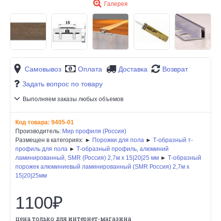
Галерея
Самовывоз
Оплата
Доставка
Возврат
Задать вопрос по товару
Выполняем заказы любых объемов
Код товара:
9405-01
Производитель:
Мир профиля (Россия)
Размещен в категориях: ►
Порожки для пола
►
Т-образный т-
профиль для пола
►
Т-образный профиль, алюминий
ламинированный, SMR (Россия) 2,7м х 15|20|25 мм
►
Т-образный
порожек алюминиевый ламинированный (SMR Россия) 2,7м х
15|20|25мм
1100₽
цена только для интернет-магазина