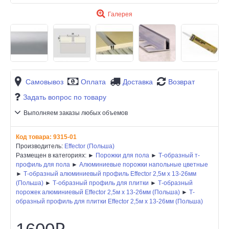
Галерея
Самовывоз
Оплата
Доставка
Возврат
Задать вопрос по товару
Выполняем заказы любых объемов
Код товара:
9315-01
Производитель:
Effector (Польша)
Размещен в категориях: ►
Порожки для пола
►
Т-образный т-
профиль для пола
►
Алюминиевые порожки напольные цветные
►
Т-образный алюминиевый профиль Effector 2,5м х 13-26мм
(Польша)
►
Т-образный профиль для плитки
►
Т-образный
порожек алюминиевый Effector 2,5м х 13-26мм (Польша)
►
Т-
образный профиль для плитки Effector 2,5м х 13-26мм (Польша)