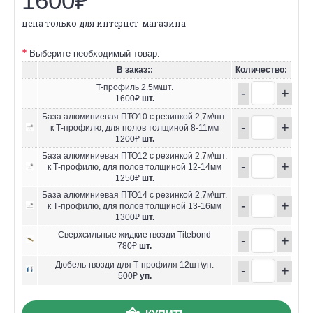
1600₽
цена только для интернет-магазина
Выберите необходимый товар:
В заказ::
Количество:
T-профиль 2.5м\шт.
-
+
1600₽
шт.
База алюминиевая ПТО10 с резинкой 2,7м\шт.
-
+
к Т-профилю, для полов толщиной 8-11мм
1200₽
шт.
База алюминиевая ПТО12 с резинкой 2,7м\шт.
-
+
к Т-профилю, для полов толщиной 12-14мм
1250₽
шт.
База алюминиевая ПТО14 с резинкой 2,7м\шт.
-
+
к Т-профилю, для полов толщиной 13-16мм
1300₽
шт.
Сверхсильные жидкие гвозди Titebond
-
+
780₽
шт.
Дюбель-гвозди для Т-профиля 12шт\уп.
-
+
500₽
уп.