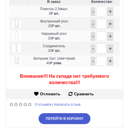
В заказ:
Количество:
Плинтус-2,5м\шт.
-
+
0₽
шт.
Внутренний угол
-
+
20₽
шт.
Наружный угол
-
+
20₽
шт.
Соединитель
-
+
20₽
шт.
Заглушки 2шт. (лев+прав)
-
+
40₽
упак.
Внимание!!! На складе нет требуемого
количества!!!
Отложить
Сравнить
0 отзывов
Написать отзыв
/
ПЕРЕЙТИ В КОРЗИНУ