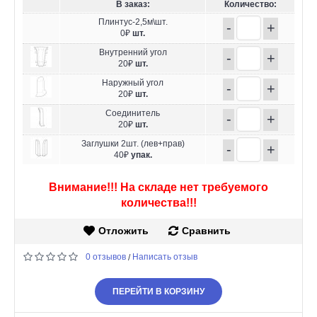
В заказ:
Количество:
Плинтус-2,5м\шт.
-
+
0₽
шт.
Внутренний угол
-
+
20₽
шт.
Наружный угол
-
+
20₽
шт.
Соединитель
-
+
20₽
шт.
Заглушки 2шт. (лев+прав)
-
+
40₽
упак.
Внимание!!! На складе нет требуемого
количества!!!
Отложить
Сравнить
0 отзывов
Написать отзыв
/
ПЕРЕЙТИ В КОРЗИНУ