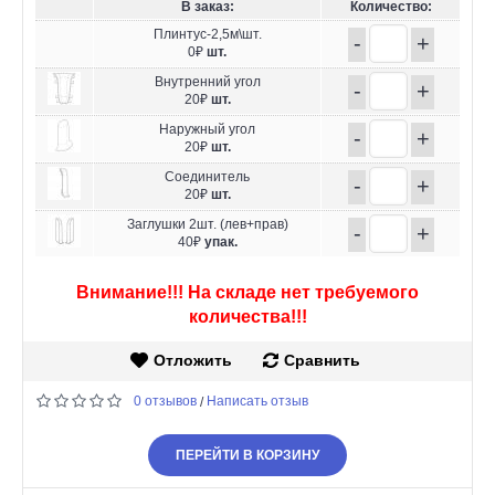
В заказ:
Количество:
Плинтус-2,5м\шт.
-
+
0₽
шт.
Внутренний угол
-
+
20₽
шт.
Наружный угол
-
+
20₽
шт.
Соединитель
-
+
20₽
шт.
Заглушки 2шт. (лев+прав)
-
+
40₽
упак.
Внимание!!! На складе нет требуемого
количества!!!
Отложить
Сравнить
0 отзывов
Написать отзыв
/
ПЕРЕЙТИ В КОРЗИНУ