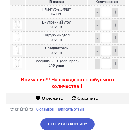
В заказ:
Количество:
Плинтус-2,5м\шт.
-
+
0₽
шт.
Внутренний угол
-
+
20₽
шт.
Наружный угол
-
+
20₽
шт.
Соединитель
-
+
20₽
шт.
Заглушки 2шт. (лев+прав)
-
+
40₽
упак.
Внимание!!! На складе нет требуемого
количества!!!
Отложить
Сравнить
0 отзывов
Написать отзыв
/
ПЕРЕЙТИ В КОРЗИНУ