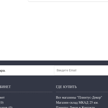
ара.
БИНЕТ
ГДЕ КУПИТЬ
нет
Все магазины "Плинтус-Декор"
(
0
)
Магазин-склад МКАД 25 км.
варов (
0
)
Плинтус Декор в Контакте