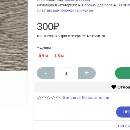
Размещен в категориях: ►
Порожки для пола
►
30 мм 
Пластиковые порожки напольные
300₽
цена только для интернет-магазина
Длина
0,9 м
1,8 м
-
+
Отло
0 отзывов
Написать отзыв
/
ПЕР
ПРОС