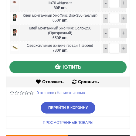
-
+
Нк70 «Идеал»
80₽
шт.
Клей монтажный УноФикс Эко-350 (Белый)
-
+
650₽
шт.
Клей монтажный УноФикс Соло-250
-
+
(Прозрачный)
650₽
шт.
Сверхсильные жидкие гвозди Titebond
-
+
780₽
шт.
КУПИТЬ
Отложить
Сравнить
0 отзывов
Написать отзыв
/
ПЕРЕЙТИ В КОРЗИНУ
ПРОСМОТРЕННЫЕ ТОВАРЫ