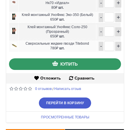
-
+
Нк70 «Идеал»
80₽
шт.
Клей монтажный УноФикс Эко-350 (Белый)
-
+
650₽
шт.
Клей монтажный УноФикс Соло-250
-
+
(Прозрачный)
650₽
шт.
Сверхсильные жидкие гвозди Titebond
-
+
780₽
шт.
КУПИТЬ
Отложить
Сравнить
0 отзывов
Написать отзыв
/
ПЕРЕЙТИ В КОРЗИНУ
ПРОСМОТРЕННЫЕ ТОВАРЫ