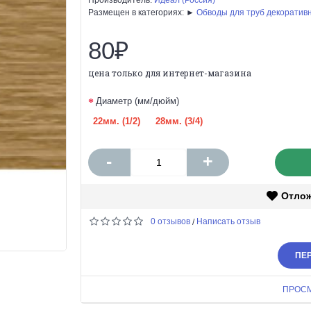
Размещен в категориях: ►
Обводы для труб декоратив
80₽
цена только для интернет-магазина
Диаметр (мм/дюйм)
22мм. (1/2)
28мм. (3/4)
-
+
Отло
0 отзывов
Написать отзыв
/
ПЕР
ПРОС