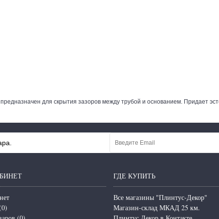
предназначен для скрытия зазоров между трубой и основанием. Придает эсте
ара.
БИНЕТ
ГДЕ КУПИТЬ
нет
Все магазины "Плинтус-Декор"
(
0
)
Магазин-склад МКАД 25 км.
варов (
0
)
Плинтус Декор в Контакте