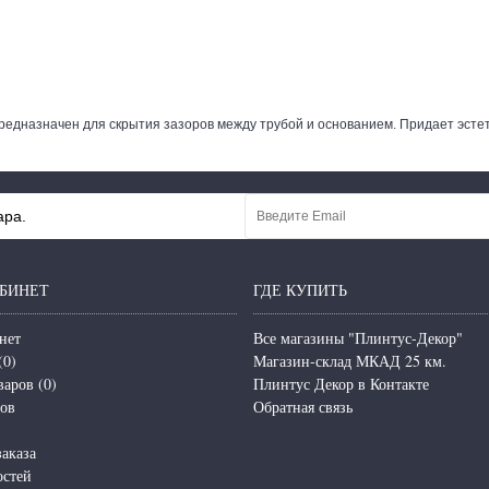
редназначен для скрытия зазоров между трубой и основанием. Придает эстет
ара.
БИНЕТ
ГДЕ КУПИТЬ
нет
Все магазины "Плинтус-Декор"
(
0
)
Магазин-склад МКАД 25 км.
варов (
0
)
Плинтус Декор в Контакте
зов
Обратная связь
аказа
остей