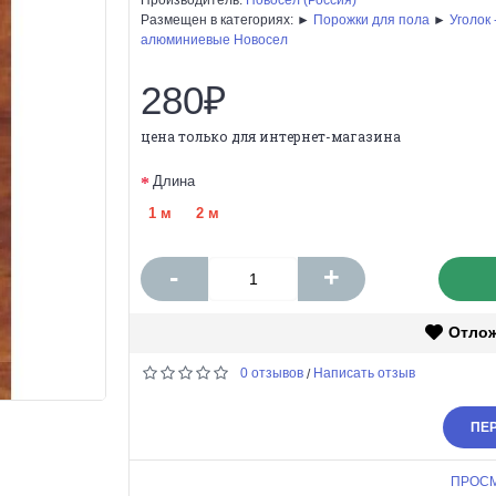
Размещен в категориях: ►
Порожки для пола
►
Уголок
алюминиевые Новосел
280₽
цена только для интернет-магазина
Длина
1 м
2 м
-
+
Отло
0 отзывов
Написать отзыв
/
ПЕР
ПРОС