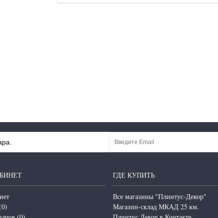
ара.
БИНЕТ
ГДЕ КУПИТЬ
нет
Все магазины "Плинтус-Декор"
(
0
)
Магазин-склад МКАД 25 км.
варов (
0
)
Плинтус Декор в Контакте