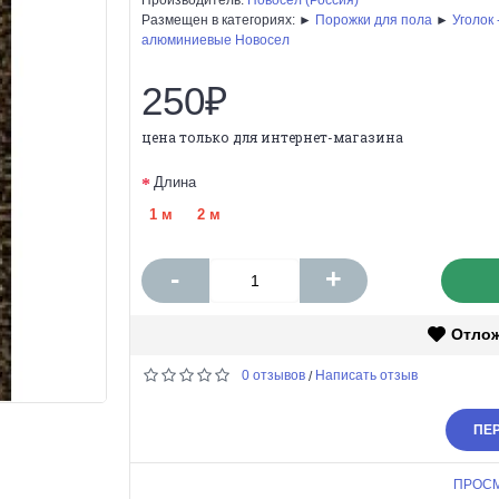
Размещен в категориях: ►
Порожки для пола
►
Уголок
алюминиевые Новосел
250₽
цена только для интернет-магазина
Длина
1 м
2 м
-
+
Отло
0 отзывов
Написать отзыв
/
ПЕР
ПРОС