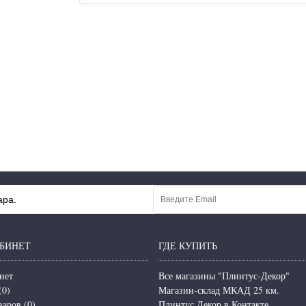
ара.
БИНЕТ
ГДЕ КУПИТЬ
нет
Все магазины "Плинтус-Декор"
(
0
)
Магазин-склад МКАД 25 км.
варов (
0
)
Плинтус Декор в Контакте