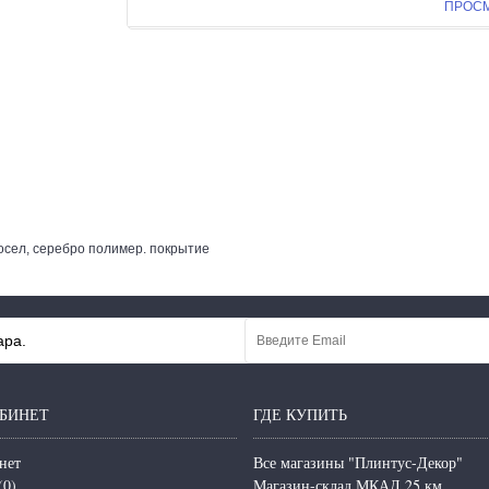
ПРОС
сел, серебро полимер. покрытие
ара.
БИНЕТ
ГДЕ КУПИТЬ
нет
Все магазины "Плинтус-Декор"
(
0
)
Магазин-склад МКАД 25 км.