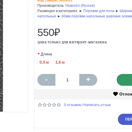
Код товара:
5624-01
Производитель:
Новосёл (Россия)
Размещен в категориях: ►
Порожки для пола
►
Широки
напольные
►
60мм порожки напольные широкие алюм
550₽
цена только для интернет-магазина
Длина
0,9 м
1,8 м
-
+
Отло
0 отзывов
Написать отзыв
/
ПЕР