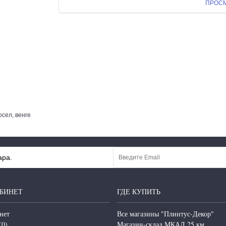
ПРОС
сел, венге
ара.
БИНЕТ
ГДЕ КУПИТЬ
нет
Все магазины "Плинтус-Декор"
(
0
)
Магазин-склад МКАД 25 км.