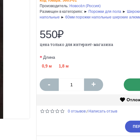
Код товара:
5605-01
Производитель:
Новосёл (Россия)
Размещен в категориях: ►
Порожки для пола
►
Широки
напольные
►
60мм порожки напольные широкие алюм
550₽
цена только для интернет-магазина
Длина
0,9 м
1,8 м
-
+
Отло
0 отзывов
Написать отзыв
/
ПЕР