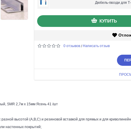
Дюбель-гвозди для Т
КУПИТЬ
Отло
0 отзывов
Написать отзыв
/
ПЕР
ПРОС
й, SMR 2,7м х 15мм Ясень 41 /шт
разной высотой (А,В,С) и резиновой вставкой для прямых и для криволиней
ли настенных покрытий;