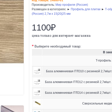
Код товара:
14880-01
Производитель:
Мир профиля (Россия)
Размещен в категориях: ►
Профиль для плитки
►
Т-об
(Россия) 2,7м х 15|20|25 мм
1100₽
цена только для интернет-магазина
Выберите необходимый товар:
В зака
T-профиль 
База алюминиевая ПТО10 с резинкой 2,7м\шт.
База алюминиевая ПТО12 с резинкой 2,7м\шт.
База алюминиевая ПТО14 с резинкой 2,7м\шт.
Сверхсильные жидкие