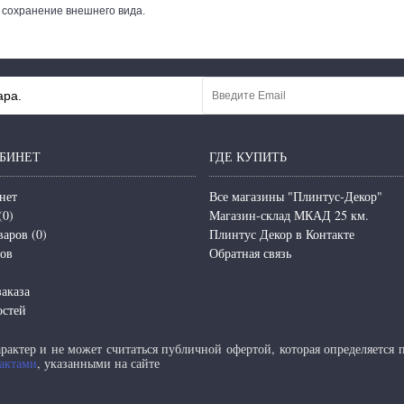
 сохранение внешнего вида.
ара.
БИНЕТ
ГДЕ КУПИТЬ
нет
Все магазины "Плинтус-Декор"
(
0
)
Магазин-склад МКАД 25 км.
варов (
0
)
Плинтус Декор в Контакте
зов
Обратная связь
аказа
остей
актер и не может считаться публичной офертой, которая определяется
актами
, указанными на сайте