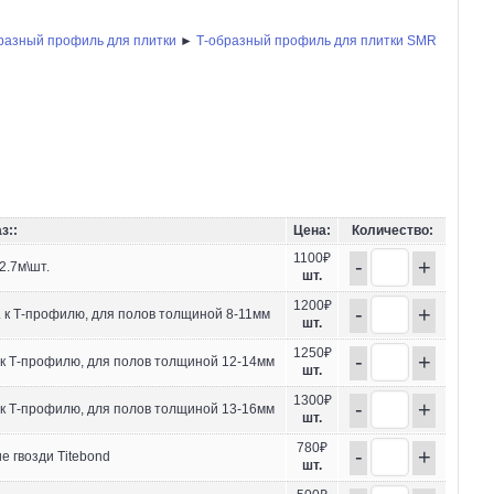
разный профиль для плитки
►
Т-образный профиль для плитки SMR
з::
Цена:
Количество:
1100₽
-
+
2.7м\шт.
шт.
1200₽
-
+
 к Т-профилю, для полов толщиной 8-11мм
шт.
1250₽
-
+
 к Т-профилю, для полов толщиной 12-14мм
шт.
1300₽
-
+
 к Т-профилю, для полов толщиной 13-16мм
шт.
780₽
-
+
 гвозди Titebond
шт.