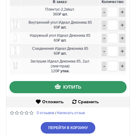
В заказ:
Количество:
Плинтус-2,2м\шт.
-
+
360₽
шт.
Внутренний угол Идеал Деконика 85
-
+
60₽
шт.
Наружный угол Идеал Деконика 85
-
+
60₽
шт.
Соединения Идеал Деконика 85
-
+
60₽
шт.
Заглушки Идеал Деконика 85, 2шт.
-
+
(лев+прав)
120₽
упак.
КУПИТЬ
Отложить
Сравнить
0 отзывов
Написать отзыв
/
ПЕРЕЙТИ В КОРЗИНУ