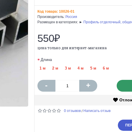
Код товара:
10026-01
Производитель:
Россия
Размещен в категориях: ►
Профиль отделочный, обще
550₽
цена только для интернет-магазина
Длина
1 м
2 м
3 м
4 м
5 м
6 м
-
+
Отло
0 отзывов
Написать отзыв
/
ПЕР