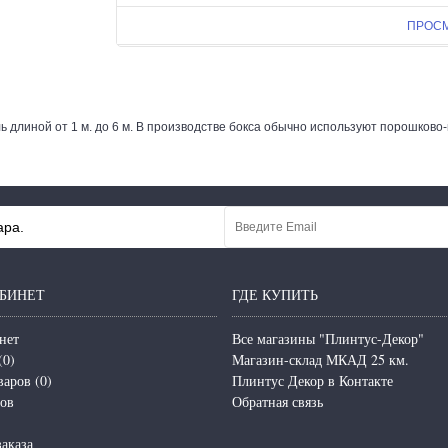
ПРОС
ь длиной от 1 м. до 6 м. В производстве бокса обычно используют порошко
ара.
БИНЕТ
ГДЕ КУПИТЬ
нет
Все магазины "Плинтус-Декор"
(
0
)
Магазин-склад МКАД 25 км.
варов (
0
)
Плинтус Декор в Контакте
зов
Обратная связь
аказа