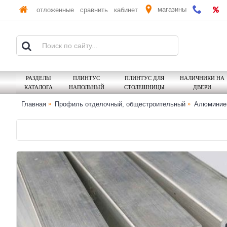
магазины
отложенные
сравнить
кабинет
РАЗДЕЛЫ
ПЛИНТУС
ПЛИНТУС ДЛЯ
НАЛИЧНИКИ НА
КАТАЛОГА
НАПОЛЬНЫЙ
СТОЛЕШНИЦЫ
ДВЕРИ
Главная
Профиль отделочный, общестроительный
Алюминиев