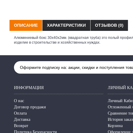
ОПИСАНИЕ
ХАРАКТЕРИСТИКИ
ОТЗЫВОВ (0)
Алюминиевый бокс 30х40х2мм. (квадратная труба) это полый профил
изделие в строительстве и хозяйственных нуждах.
Оформите подписку на: акции, скидки и поступления тов
ИНФОРМАЦИЯ
ЛИЧНЫЙ КА
О нас
Личный Каби
Договор продажи
Отложенный 
Оплата
Сравнение то
Доставка
История зака
Возврат
Корзина
Политика Безопасности
Оформление з