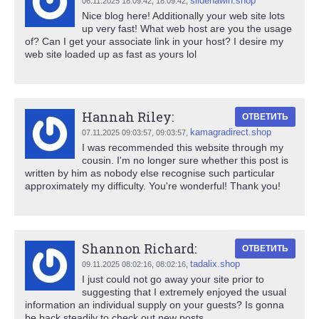
sildenawin.shop
06.11.2025 18:09:42,
18:09:42
,
Nice blog here! Additionally your web site lots
up very fast! What web host are you the usage
of? Can I get your associate link in your host? I desire my
web site loaded up as fast as yours lol
Hannah Riley:
ОТВЕТИТЬ
kamagradirect.shop
07.11.2025 09:03:57,
09:03:57
,
I was recommended this website through my
cousin. I'm no longer sure whether this post is
written by him as nobody else recognise such particular
approximately my difficulty. You're wonderful! Thank you!
Shannon Richard:
ОТВЕТИТЬ
tadalix.shop
09.11.2025 08:02:16,
08:02:16
,
I just could not go away your site prior to
suggesting that I extremely enjoyed the usual
information an individual supply on your guests? Is gonna
be back steadily to check out new posts