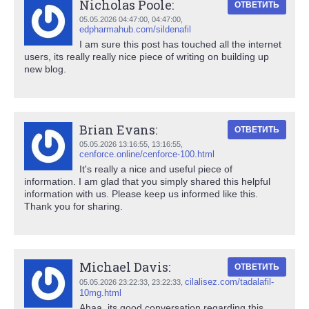
Nicholas Poole:
ОТВЕТИТЬ
05.05.2026 04:47:00,
04:47:00
,
edpharmahub.com/sildenafil
I am sure this post has touched all the internet
users, its really really nice piece of writing on building up
new blog.
Brian Evans:
ОТВЕТИТЬ
05.05.2026 13:16:55,
13:16:55
,
cenforce.online/cenforce-100.html
It's really a nice and useful piece of
information. I am glad that you simply shared this helpful
information with us. Please keep us informed like this.
Thank you for sharing.
Michael Davis:
ОТВЕТИТЬ
cilalisez.com/tadalafil-
05.05.2026 23:22:33,
23:22:33
,
10mg.html
Ahaa, its good conversation regarding this