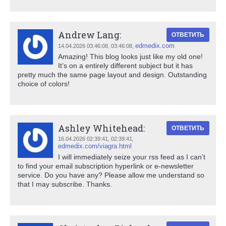
Andrew Lang:
ОТВЕТИТЬ
edmedix.com
14.04.2026 03:46:08,
03:46:08
,
Amazing! This blog looks just like my old one!
It’s on a entirely different subject but it has
pretty much the same page layout and design. Outstanding
choice of colors!
Ashley Whitehead:
ОТВЕТИТЬ
16.04.2026 02:39:41,
02:39:41
,
edmedix.com/viagra.html
I will immediately seize your rss feed as I can’t
to find your email subscription hyperlink or e-newsletter
service. Do you have any? Please allow me understand so
that I may subscribe. Thanks.