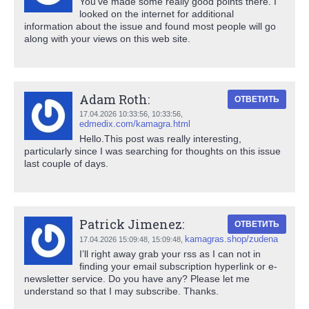
You've made some really good points there. I
looked on the internet for additional
information about the issue and found most people will go
along with your views on this web site.
Adam Roth:
ОТВЕТИТЬ
17.04.2026 10:33:56,
10:33:56
,
edmedix.com/kamagra.html
Hello.This post was really interesting,
particularly since I was searching for thoughts on this issue
last couple of days.
Patrick Jimenez:
ОТВЕТИТЬ
kamagras.shop/zudena
17.04.2026 15:09:48,
15:09:48
,
I’ll right away grab your rss as I can not in
finding your email subscription hyperlink or e-
newsletter service. Do you have any? Please let me
understand so that I may subscribe. Thanks.