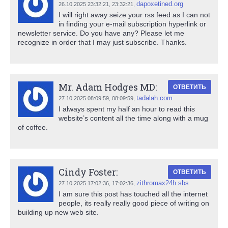
dapoxetined.org
26.10.2025 23:32:21,
23:32:21
,
I will right away seize your rss feed as I can not
in finding your e-mail subscription hyperlink or
newsletter service. Do you have any? Please let me
recognize in order that I may just subscribe. Thanks.
Mr. Adam Hodges MD:
ОТВЕТИТЬ
tadalah.com
27.10.2025 08:09:59,
08:09:59
,
I always spent my half an hour to read this
website’s content all the time along with a mug
of coffee.
Cindy Foster:
ОТВЕТИТЬ
zithromax24h.sbs
27.10.2025 17:02:36,
17:02:36
,
I am sure this post has touched all the internet
people, its really really good piece of writing on
building up new web site.