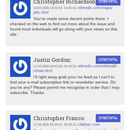
Christopher Richardson:
ОТВЕТИТЬ
edmedix.com/viagra-
16.04.2026 14:31:43,
14:31:43
,
pills.html
You've made some decent points there. I
checked on the web to find out more about the issue and
found most individuals will go along with your views on this
site.
Justin Gordon:
ОТВЕТИТЬ
edmedix.com/sildenafil-
17.04.2026 00:43:26,
00:43:26
,
citrate.html
I’ll right away grab your rss feed as I can’t to
find your e-mail subscription link or newsletter service. Do
you’ve any? Please permit me recognise in order that I may
subscribe. Thanks.
Christopher Franco:
ОТВЕТИТЬ
cilalisez.com
17.04.2026 05:39:15,
05:39:15
,