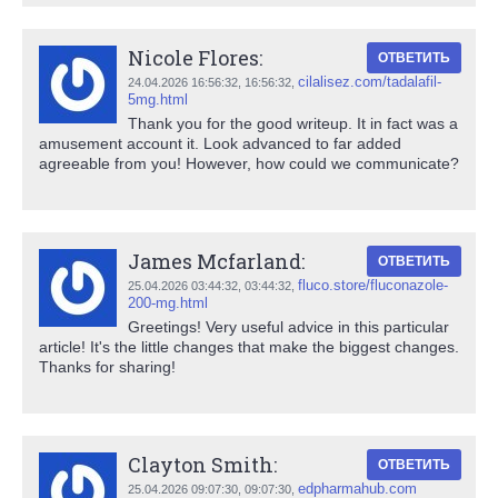
Nicole Flores:
ОТВЕТИТЬ
cilalisez.com/tadalafil-
24.04.2026 16:56:32,
16:56:32
,
5mg.html
Thank you for the good writeup. It in fact was a
amusement account it. Look advanced to far added
agreeable from you! However, how could we communicate?
James Mcfarland:
ОТВЕТИТЬ
fluco.store/fluconazole-
25.04.2026 03:44:32,
03:44:32
,
200-mg.html
Greetings! Very useful advice in this particular
article! It's the little changes that make the biggest changes.
Thanks for sharing!
Clayton Smith:
ОТВЕТИТЬ
edpharmahub.com
25.04.2026 09:07:30,
09:07:30
,