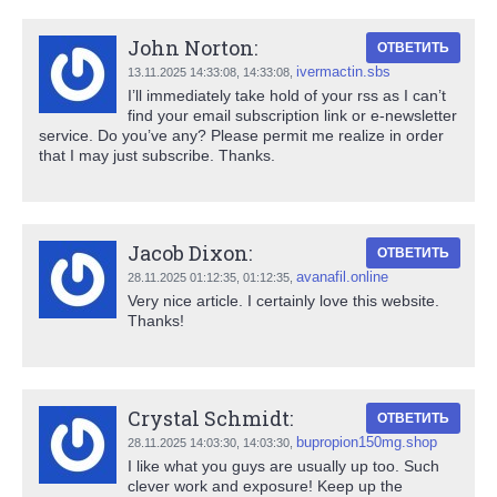
John Norton:
ОТВЕТИТЬ
ivermactin.sbs
13.11.2025 14:33:08,
14:33:08
,
I’ll immediately take hold of your rss as I can’t
find your email subscription link or e-newsletter
service. Do you’ve any? Please permit me realize in order
that I may just subscribe. Thanks.
Jacob Dixon:
ОТВЕТИТЬ
avanafil.online
28.11.2025 01:12:35,
01:12:35
,
Very nice article. I certainly love this website.
Thanks!
Crystal Schmidt:
ОТВЕТИТЬ
bupropion150mg.shop
28.11.2025 14:03:30,
14:03:30
,
I like what you guys are usually up too. Such
clever work and exposure! Keep up the