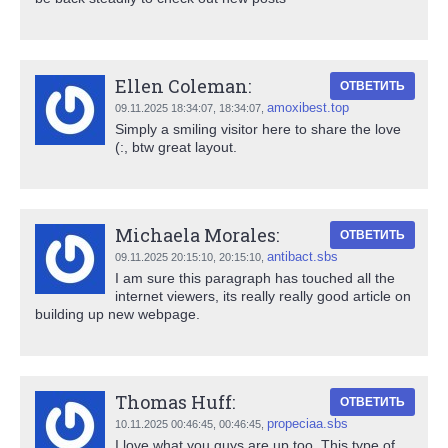
Ellen Coleman:
ОТВЕТИТЬ
amoxibest.top
09.11.2025 18:34:07,
18:34:07
,
Simply a smiling visitor here to share the love
(:, btw great layout.
Michaela Morales:
ОТВЕТИТЬ
antibact.sbs
09.11.2025 20:15:10,
20:15:10
,
I am sure this paragraph has touched all the
internet viewers, its really really good article on
building up new webpage.
Thomas Huff:
ОТВЕТИТЬ
propeciaa.sbs
10.11.2025 00:46:45,
00:46:45
,
I love what you guys are up too. This type of