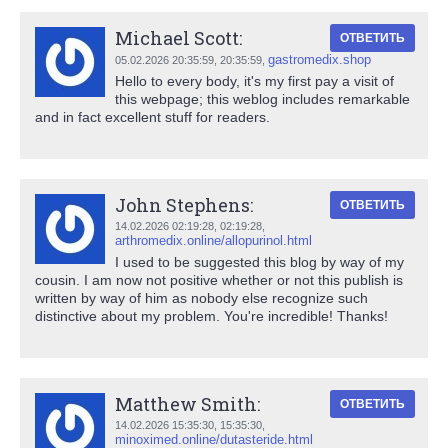
Michael Scott:
ОТВЕТИТЬ
gastromedix.shop
05.02.2026 20:35:59,
20:35:59
,
Hello to every body, it's my first pay a visit of
this webpage; this weblog includes remarkable
and in fact excellent stuff for readers.
John Stephens:
ОТВЕТИТЬ
14.02.2026 02:19:28,
02:19:28
,
arthromedix.online/allopurinol.html
I used to be suggested this blog by way of my
cousin. I am now not positive whether or not this publish is
written by way of him as nobody else recognize such
distinctive about my problem. You're incredible! Thanks!
Matthew Smith:
ОТВЕТИТЬ
14.02.2026 15:35:30,
15:35:30
,
minoximed.online/dutasteride.html