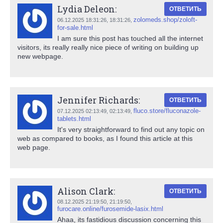
Lydia Deleon:
ОТВЕТИТЬ
zolomeds.shop/zoloft-
06.12.2025 18:31:26,
18:31:26
,
for-sale.html
I am sure this post has touched all the internet
visitors, its really really nice piece of writing on building up
new webpage.
Jennifer Richards:
ОТВЕТИТЬ
fluco.store/fluconazole-
07.12.2025 02:13:49,
02:13:49
,
tablets.html
It's very straightforward to find out any topic on
web as compared to books, as I found this article at this
web page.
Alison Clark:
ОТВЕТИТЬ
08.12.2025 21:19:50,
21:19:50
,
furocare.online/furosemide-lasix.html
Ahaa, its fastidious discussion concerning this