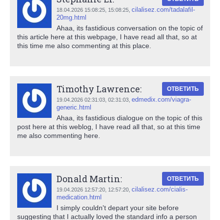
cilalisez.com/tadalafil-
18.04.2026 15:08:25,
15:08:25
,
20mg.html
Ahaa, its fastidious conversation on the topic of
this article here at this webpage, I have read all that, so at
this time me also commenting at this place.
Timothy Lawrence:
ОТВЕТИТЬ
edmedix.com/viagra-
19.04.2026 02:31:03,
02:31:03
,
generic.html
Ahaa, its fastidious dialogue on the topic of this
post here at this weblog, I have read all that, so at this time
me also commenting here.
Donald Martin:
ОТВЕТИТЬ
cilalisez.com/cialis-
19.04.2026 12:57:20,
12:57:20
,
medication.html
I simply couldn't depart your site before
suggesting that I actually loved the standard info a person