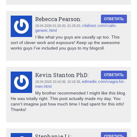
Rebecca Pearson:
ОТВЕТИТЬ
cilalisez.com/cialis-
18.04.2026 01:29:20,
01:29:20
,
generic.html
I like what you guys are usually up too. This
sort of clever work and exposure! Keep up the awesome
works guys I’ve included you guys to my blogroll.
Kevin Stanton PhD:
ОТВЕТИТЬ
edmedix.com/viagra-for-
18.04.2026 10:16:36,
10:16:36
,
men.html
My brother recommended I might like this blog.
He was totally right. This post actually made my day. You
cann't imagine just how much time I had spent for this info!
Thanks!
Stephanie Li:
ОТВЕТИТЬ