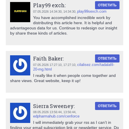
Play99 exch:
ОТВЕТИТЬ
play99sexch.com
07.05.2026 14:34:30,
14:34:30
,
You have accomplished incredible work by
distributing this article here. It is helpful and
advantageous data for us. Continue to redesign our insight
by share these kinds of articles.
Faith Baker:
ОТВЕТИТЬ
cilalisez.com/tadalafil-
07.05.2026 17:27:10,
17:27:10
,
20-mg.html
I really like it when people come together and
share views. Great website, keep it up!
Sierra Sweeney:
ОТВЕТИТЬ
08.05.2026 13:56:44,
13:56:44
,
edpharmahub.com/cenforce
I will immediately grab your rss as I can’t in
finding your email subscription link or newsletter service. Do