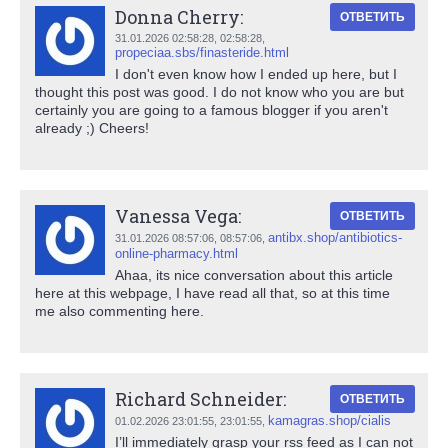
Donna Cherry:
ОТВЕТИТЬ
31.01.2026 02:58:28,
02:58:28
,
propeciaa.sbs/finasteride.html
I don't even know how I ended up here, but I
thought this post was good. I do not know who you are but
certainly you are going to a famous blogger if you aren't
already ;) Cheers!
Vanessa Vega:
ОТВЕТИТЬ
antibx.shop/antibiotics-
31.01.2026 08:57:06,
08:57:06
,
online-pharmacy.html
Ahaa, its nice conversation about this article
here at this webpage, I have read all that, so at this time
me also commenting here.
Richard Schneider:
ОТВЕТИТЬ
kamagras.shop/cialis
01.02.2026 23:01:55,
23:01:55
,
I’ll immediately grasp your rss feed as I can not